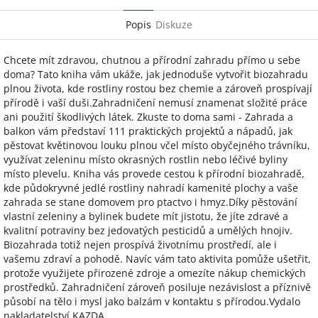
Popis
Diskuze
Chcete mít zdravou, chutnou a přírodní zahradu přímo u sebe
doma? Tato kniha vám ukáže, jak jednoduše vytvořit biozahradu
plnou života, kde rostliny rostou bez chemie a zároveň prospívají
přírodě i vaší duši.Zahradničení nemusí znamenat složité práce
ani použití škodlivých látek. Zkuste to doma sami - Zahrada a
balkon vám představí 111 praktických projektů a nápadů, jak
pěstovat květinovou louku plnou včel místo obyčejného trávníku,
využívat zeleninu místo okrasných rostlin nebo léčivé byliny
místo plevelu. Kniha vás provede cestou k přírodní biozahradě,
kde půdokryvné jedlé rostliny nahradí kamenité plochy a vaše
zahrada se stane domovem pro ptactvo i hmyz.Díky pěstování
vlastní zeleniny a bylinek budete mít jistotu, že jíte zdravé a
kvalitní potraviny bez jedovatých pesticidů a umělých hnojiv.
Biozahrada totiž nejen prospívá životnímu prostředí, ale i
vašemu zdraví a pohodě. Navíc vám tato aktivita pomůže ušetřit,
protože využijete přirozené zdroje a omezíte nákup chemických
prostředků. Zahradničení zároveň posiluje nezávislost a příznivě
působí na tělo i mysl jako balzám v kontaktu s přírodou.Vydalo
nakladatelství KAZDA