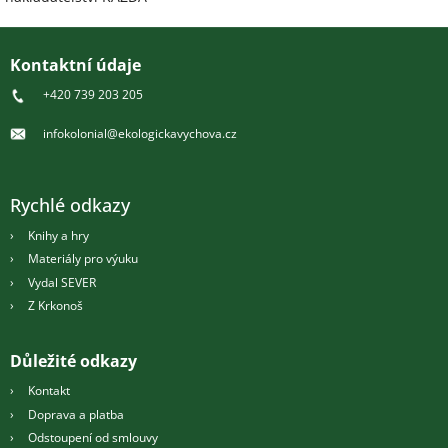
Z
á
Kontaktní údaje
p
+420 739 203 205
a
t
infokolonial@ekologickavychova.cz
í
Rychlé odkazy
Knihy a hry
Materiály pro výuku
Vydal SEVER
Z Krkonoš
Důležité odkazy
Kontakt
Doprava a platba
Odstoupení od smlouvy