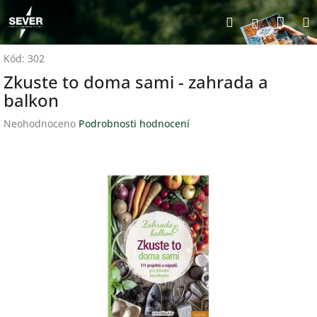
Přejít
Nák
Hledat
na
Přihlášen
obsah
koší
Kód:
302
Zkuste to doma sami - zahrada a
balkon
Průměrné
Neohodnoceno
Podrobnosti hodnocení
hodnocení
produktu
je
0,0
z
5
hvězdiček.