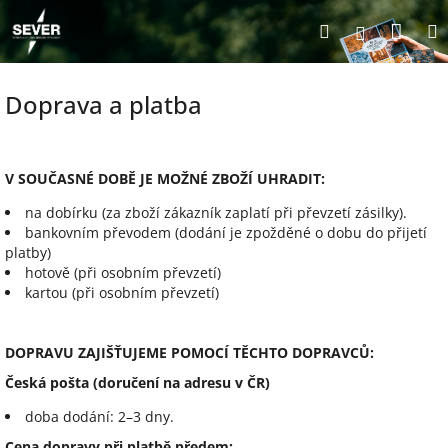
Přejít
Nák
Hledat
na
Přihlášen
obsah
koší
Doprava a platba
V SOUČASNÉ DOBĚ JE MOŽNÉ ZBOŽÍ UHRADIT:
na dobírku (za zboží zákazník zaplatí při převzetí zásilky).
bankovním převodem (dodání je zpožděné o dobu do přijetí
platby)
hotově (při osobním převzetí)
kartou (při osobním převzetí)
DOPRAVU ZAJIŠŤUJEME POMOCÍ TĚCHTO DOPRAVCŮ:
Česká pošta (doručení na adresu v ČR)
doba dodání: 2–3 dny.
Cena dopravy při platbě předem: