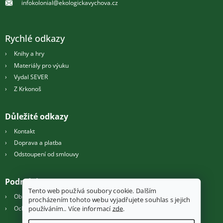
infokolonial@ekologickavychova.cz
í
Rychlé odkazy
Knihy a hry
Materiály pro výuku
Vydal SEVER
Z Krkonoš
Důležité odkazy
Kontakt
Doprava a platba
Odstoupení od smlouvy
Podmínky
Tento web používá soubory cookie. Dalším
Obchodní podmínky
procházením tohoto webu vyjadřujete souhlas s jejich
Ochrana osobních údajů
používáním.. Více informací
zde
.