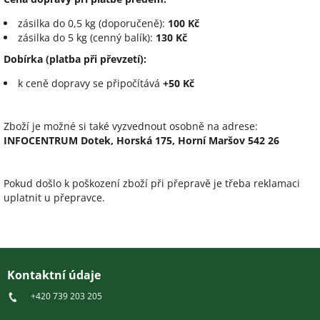
zásilka do 0,5 kg (doporučeně):
100 Kč
zásilka do 5 kg (cenný balík):
130 Kč
Dobírka (platba při převzetí):
k ceně dopravy se připočítává
+50 Kč
Zboží je možné si také vyzvednout osobně na adrese:
INFOCENTRUM Dotek, Horská 175, Horní Maršov 542 26
Pokud došlo k poškození zboží při přepravě je třeba reklamaci
uplatnit u přepravce.
Z
á
Kontaktní údaje
p
+420 739 203 205
a
t