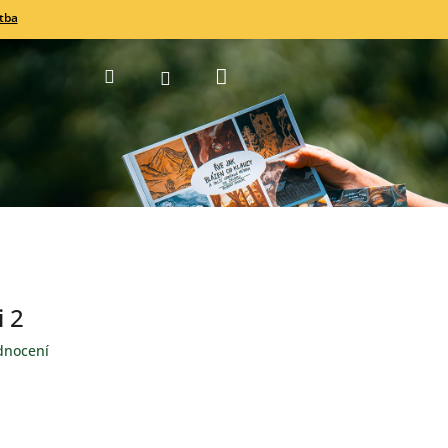
tba
Nákupní
Hledat
Přihlášení
košík
i 2
dnocení