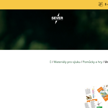
Přejít
E-
na
obsah
Domů
/
Materiály pro výuku
/
Pomůcky a hry
/
Ur