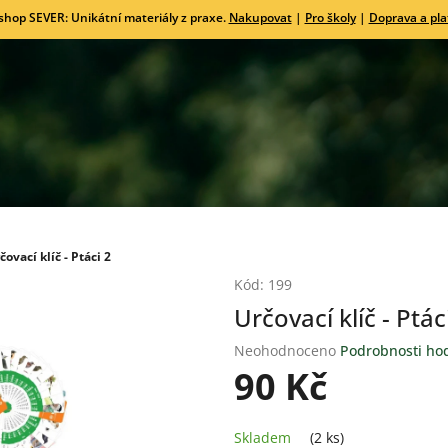
shop SEVER: Unikátní materiály z praxe.
Nakupovat
|
Pro školy
|
Doprava a pla
čovací klíč - Ptáci 2
Kód:
199
Určovací klíč - Ptác
Průměrné
Neohodnoceno
Podrobnosti ho
hodnocení
90 Kč
produktu
je
Měrná
0,0
Skladem
(2 ks)
cena: