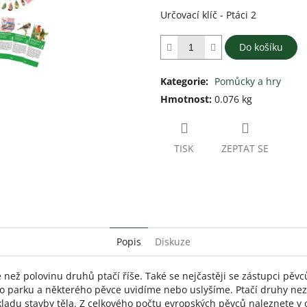
z
Určovací klíč - Ptáci 2
5
hvězdiček.
Do košíku
Kategorie
:
Pomůcky a hry
Hmotnost
:
0.076 kg
TISK
ZEPTAT SE
Popis
Diskuze
ce než polovinu druhů ptačí říše. Také se nejčastěji se zástupci pěv
i do parku a některého pěvce uvidíme nebo uslyšíme. Ptačí druhy n
ákladu stavby těla. Z celkového počtu evropských pěvců naleznete v 