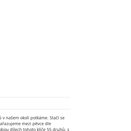
ců v našem okolí potkáme. Stačí se
ezařazujeme mezi pěvce dle
obou dílech tohoto klíče 55 druhů, s