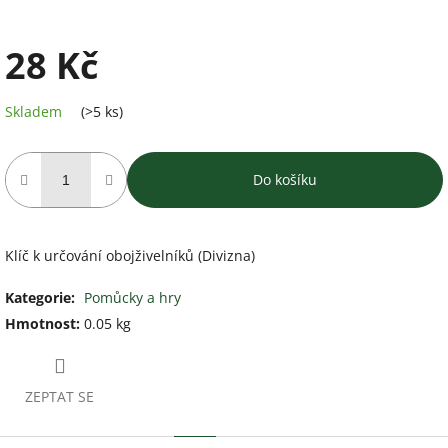
28 Kč
Měrná
Skladem
(>5 ks)
cena:
Do košíku
Klíč k určování obojživelníků (Divizna)
Kategorie
:
Pomůcky a hry
Hmotnost
:
0.05 kg
ZEPTAT SE