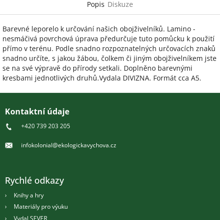
Popis
Diskuze
Barevné leporelo k určování našich obojživelníků. Lamino -
nesmáčivá povrchová úprava předurčuje tuto pomůcku k použití
přímo v terénu. Podle snadno rozpoznatelných určovacích znaků
snadno určíte, s jakou žábou, čolkem či jiným obojživelníkem jste
se na své výpravě do přírody setkali. Doplněno barevnými
kresbami jednotlivých druhů.Vydala DIVIZNA. Formát cca A5.
Z
á
Kontaktní údaje
p
+420 739 203 205
a
t
infokolonial@ekologickavychova.cz
í
Rychlé odkazy
Knihy a hry
Materiály pro výuku
Vydal SEVER