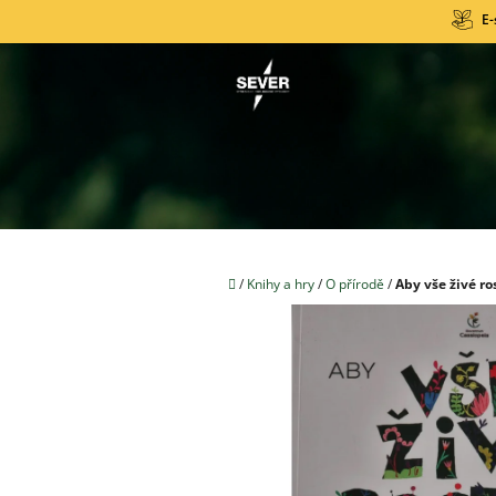
Přejít
E-
na
obsah
Domů
/
Knihy a hry
/
O přírodě
/
Aby vše živé ro