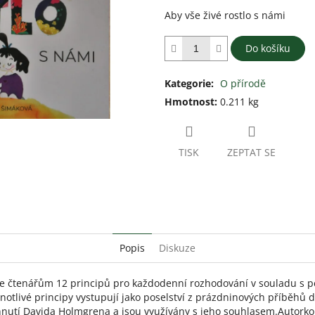
z
Aby vše živé rostlo s námi
5
hvězdiček.
Do košíku
Kategorie
:
O přírodě
Hmotnost
:
0.211 kg
TISK
ZEPTAT SE
Popis
Diskuze
je čtenářům 12 principů pro každodenní rozhodování v souladu s p
notlivé principy vystupují jako poselství z prázdninových příběhů dě
nutí Davida Holmgrena a jsou využívány s jeho souhlasem.Autorkou