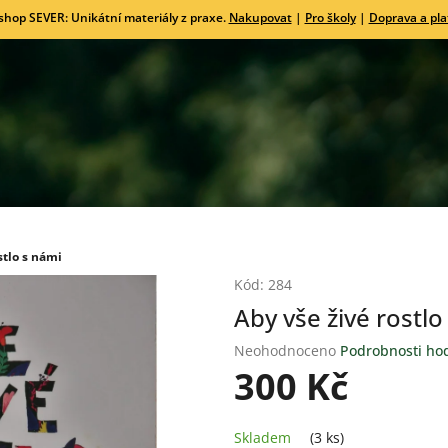
shop SEVER: Unikátní materiály z praxe.
Nakupovat
|
Pro školy
|
Doprava a pla
stlo s námi
Kód:
284
Aby vše živé rostlo
Průměrné
Neohodnoceno
Podrobnosti ho
hodnocení
300 Kč
produktu
je
Měrná
0,0
Skladem
(3 ks)
cena: