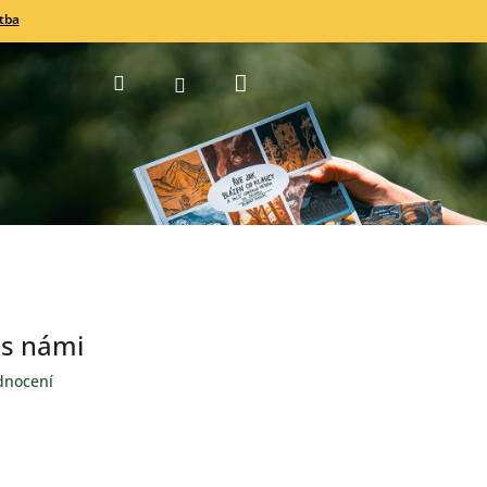
tba
Nákupní
Hledat
Přihlášení
košík
 s námi
dnocení